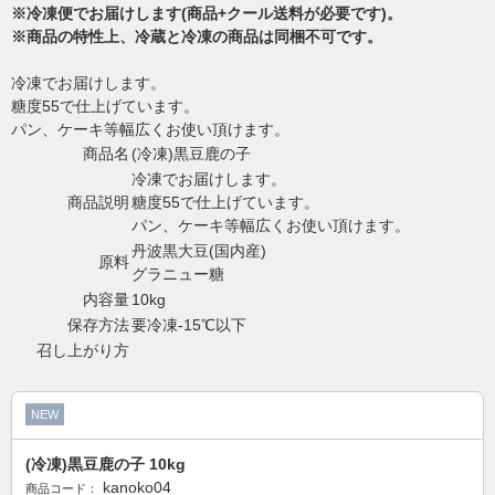
※冷凍便でお届けします(商品+クール送料が必要です)。
※商品の特性上、冷蔵と冷凍の商品は同梱不可です。
冷凍でお届けします。
糖度55で仕上げています。
パン、ケーキ等幅広くお使い頂けます。
商品名
(冷凍)黒豆鹿の子
冷凍でお届けします。
商品説明
糖度55で仕上げています。
パン、ケーキ等幅広くお使い頂けます。
丹波黒大豆(国内産)
原料
グラニュー糖
内容量
10kg
保存方法
要冷凍-15℃以下
召し上がり方
NEW
(冷凍)黒豆鹿の子 10kg
kanoko04
商品コード：