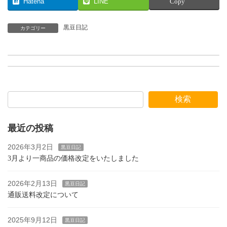
Hatena
LINE
Copy
黒豆日記
カテゴリー
ざる豆腐
とろ湯葉（だし醤油付）1人前分 好評です
2015年4月2日
2016年4月2日
検索
最近の投稿
2026年3月2日
黒豆日記
3月より一商品の価格改定をいたしました
2026年2月13日
黒豆日記
通販送料改定について
2025年9月12日
黒豆日記