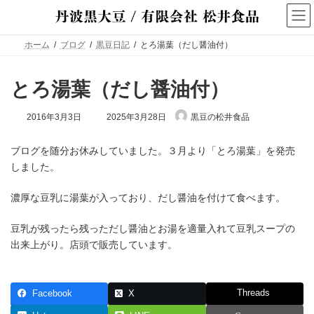
コ
ナ
ン
ビ
テ
ゲ
ン
ー
ホーム
ブログ
黒豆日記
とろ湯葉（だし醤油付）
ツ
シ
へ
ョ
ス
ン
とろ湯葉（だし醤油付）
キ
に
ッ
移
最
2016年3月3日
2025年3月28日
黒豆の松井食品
プ
動
終
更
新
ブログを随分お休みしていました。３月より「とろ湯葉」を発売
日
しました。
時
:
濃厚な豆乳に湯葉が入っており、だし醤油を付けて食べます。
豆乳が残ったら残っただし醤油とお湯を適量入れて豆乳スープの
出来上がり。店頭で販売しています。
Threads
Facebook
X