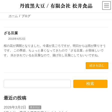
コ
ナ
ン
ビ
テ
ゲ
ン
ー
ホーム
ブログ
ツ
シ
へ
ョ
ス
ン
キ
に
ざる豆腐
ッ
移
2015年4月2日
プ
動
桜の花が満開となりました。今週が見ごろですが、明日からは雨が降りそう
です。 この季節、ちょっと暑くなってきたので「ざる豆腐」が美味しいで
す。 水がきれているお豆腐なので、揚げ出し豆腐にしてもいいですね。
続きを読む
検索
最近の投稿
2026年3月2日
黒豆日記